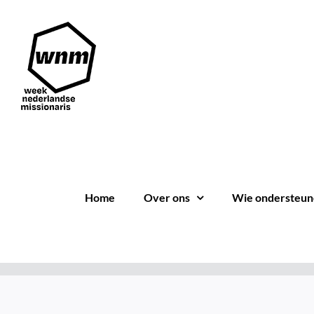
Ga
naar
inhoud
Home
Over ons
Wie ondersteun