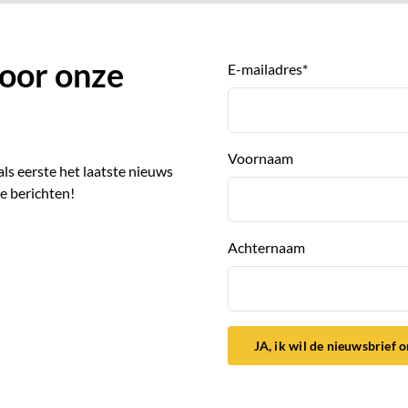
 voor onze
E-mailadres
*
Voornaam
 als eerste het laatste nieuws
e berichten!
Achternaam
JA, ik wil de nieuwsbrief 