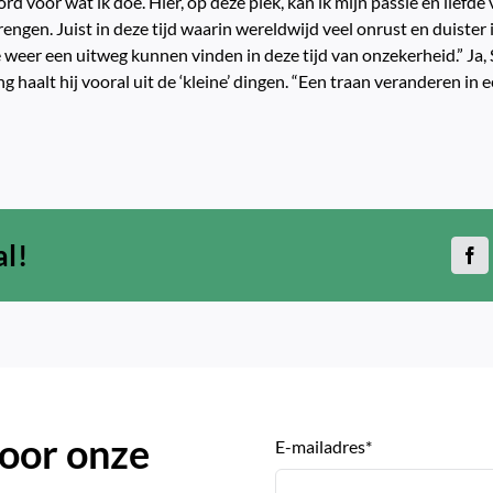
rd voor wat ik doe. Hier, op deze plek, kan ik mijn passie en liefd
rengen. Juist in deze tijd waarin wereldwijd veel onrust en duister 
 weer een uitweg kunnen vinden in deze tijd van onzekerheid.” Ja,
g haalt hij vooral uit de ‘kleine’ dingen. “Een traan veranderen in e
al!
 voor onze
E-mailadres
*