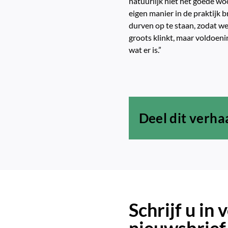
natuurlijk niet het goede woo
eigen manier in de praktijk b
durven op te staan, zodat we
groots klinkt, maar voldoenin
wat er is.”
Deel dit verha
Schrijf u in