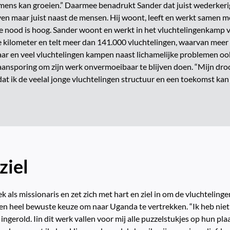
 mens kan groeien.” Daarmee benadrukt Sander dat juist wederkerigh
oven maar juist naast de mensen. Hij woont, leeft en werkt samen m
die nood is hoog. Sander woont en werkt in het vluchtelingenkamp
e kilometer en telt meer dan 141.000 vluchtelingen, waarvan meer 
ar en veel vluchtelingen kampen naast lichamelijke problemen o
 aansporing om zijn werk onvermoeibaar te blijven doen. “Mijn droo
 dat ik de veelal jonge vluchtelingen structuur en een toekomst kan
ziel
lek als missionaris en zet zich met hart en ziel in om de vluchteli
een heel bewuste keuze om naar Uganda te vertrekken. “Ik heb niet
 ingerold. Iin dit werk vallen voor mij alle puzzelstukjes op hun pl