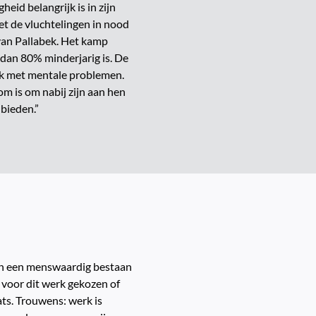
eid belangrijk is in zijn
et de vluchtelingen in nood
 van Pallabek. Het kamp
dan 80% minderjarig is. De
ok met mentale problemen.
m is om nabij zijn aan hen
 bieden.”
ngen een menswaardig bestaan
 voor dit werk gekozen of
aats. Trouwens: werk is