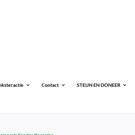
nksteractie
Contact
STEUN EN DONEER
sionaris Sander Kesseler.