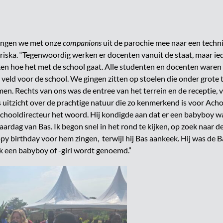
gingen we met onze
companions
uit de parochie mee naar een techni
riska. “Tegenwoordig werken er docenten vanuit de staat, maar ied
ken hoe het met de school gaat. Alle studenten en docenten waren
eld voor de school. We gingen zitten op stoelen die onder grote
men. Rechts van ons was de entree van het terrein en de receptie
 uitzicht over de prachtige natuur die zo kenmerkend is voor Acho
chooldirecteur het woord. Hij kondigde aan dat er een babyboy wa
rjaardag van Bas. Ik begon snel in het rond te kijken, op zoek naar d
y birthday voor hem zingen, terwijl hij Bas aankeek. Hij was de 
k een babyboy of -girl wordt genoemd.”