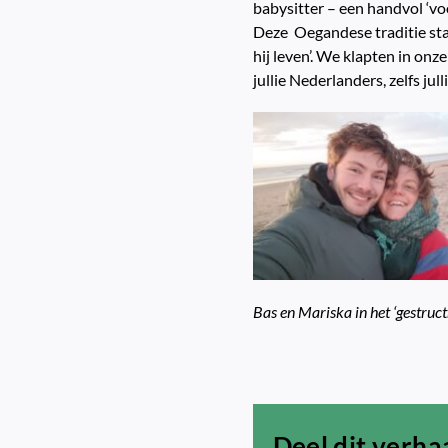
babysitter – een handvol ‘voo
Deze Oegandese traditie staa
hij leven’. We klapten in on
jullie Nederlanders, zelfs jul
Bas en Mariska in het ‘gestruc
Deel dit verha