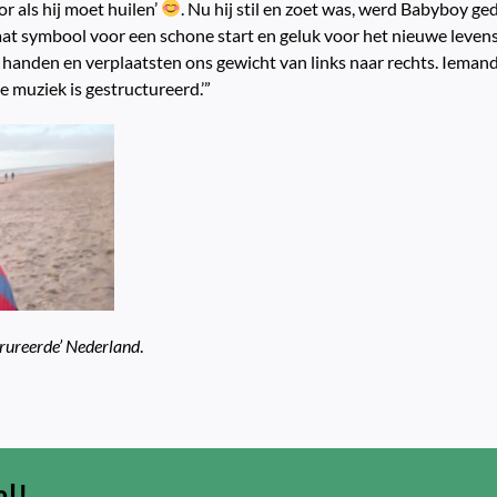
r als hij moet huilen’
. Nu hij stil en zoet was, werd Babyboy ge
t symbool voor een schone start en geluk voor het nieuwe levensja
ze handen en verplaatsten ons gewicht van links naar rechts. Ieman
lie muziek is gestructureerd.’”
trureerde’ Nederland
.
al!