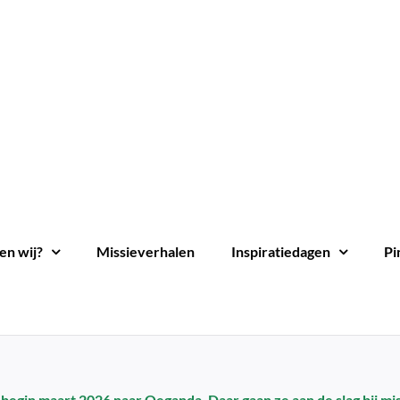
en wij?
Missieverhalen
Inspiratiedagen
Pi
egin maart 2026 naar Oeganda. Daar gaan ze aan de slag bij mis