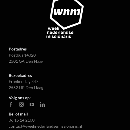
Postadres
Postbus 14020
2501 GA Den Haag
Bezoekadres
Frankenslag 347
2582 HP Den Haag
Volg ons op:
Bel of mail
06 15 14 2100
contact@weeknederlandsemissionaris.nl