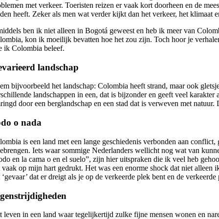
oblemen met verkeer. Toeristen reizen er vaak kort doorheen en de mees
eden heeft. Zeker als men wat verder kijkt dan het verkeer, het klimaat 
middels ben ik niet alleen in Bogotá geweest en heb ik meer van Colombia 
lombia, kon ik moeilijk bevatten hoe het zou zijn. Toch hoor je verhal
e ik Colombia beleef.
varieerd landschap
em bijvoorbeeld het landschap: Colombia heeft strand, maar ook glets
rschillende landschappen in een, dat is bijzonder en geeft veel karakter
ringd door een berglandschap en een stad dat is verweven met natuur. 
odo o nada
lombia is een land met een lange geschiedenis verbonden aan conflict, 
ebrengen. Iets waar sommige Nederlanders wellicht nog wat van kunnen l
do en la cama o en el suelo”, zijn hier uitspraken die ik veel heb gehoor
t vaak op mijn hart gedrukt. Het was een enorme shock dat niet allee
 ‘gevaar’ dat er dreigt als je op de verkeerde plek bent en de verkeerde
genstrijdigheden
t leven in een land waar tegelijkertijd zulke fijne mensen wonen en nare