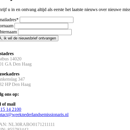
rijf u in en ontvang altijd als eerste het laatste nieuws over nieuwe mi
mailadres
*
ornaam
hternaam
A, ik wil de nieuwsbrief ontvangen
stadres
stbus 14020
01 GA Den Haag
zoekadres
ankenslag 347
82 HP Den Haag
lg ons op:
l of mail
 15 14 2100
ntact@weeknederlandsemissionaris.nl
AN: NL30RABO0171211111
IN: 855793442