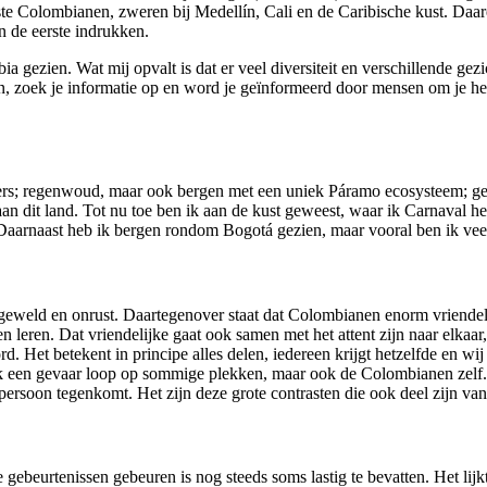
te Colombianen, zweren bij Medellín, Cali en de Caribische kust. Daare
en de eerste indrukken.
gezien. Wat mij opvalt is dat er veel diversiteit en verschillende gezic
en, zoek je informatie op en word je geïnformeerd door mensen om je he
jers; regenwoud, maar ook bergen met een uniek Páramo ecosysteem; geü
 aan dit land. Tot nu toe ben ik aan de kust geweest, waar ik Carnaval h
Daarnaast heb ik bergen rondom Bogotá gezien, maar vooral ben ik vee
geweld en onrust. Daartegenover staat dat Colombianen enorm vriendelij
eren. Dat vriendelijke gaat ook samen met het attent zijn naar elkaar,
d. Het betekent in principe alles delen, iedereen krijgt hetzelfde en wij
n ik een gevaar loop op sommige plekken, maar ook de Colombianen zelf
 persoon tegenkomt. Het zijn deze grote contrasten die ook deel zijn van 
 gebeurtenissen gebeuren is nog steeds soms lastig te bevatten. Het lijk