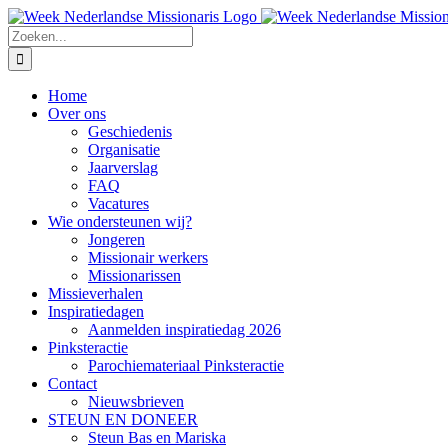
Ga
naar
Zoeken
inhoud
naar:
Home
Over ons
Geschiedenis
Organisatie
Jaarverslag
FAQ
Vacatures
Wie ondersteunen wij?
Jongeren
Missionair werkers
Missionarissen
Missieverhalen
Inspiratiedagen
Aanmelden inspiratiedag 2026
Pinksteractie
Parochiemateriaal Pinksteractie
Contact
Nieuwsbrieven
STEUN EN DONEER
Steun Bas en Mariska