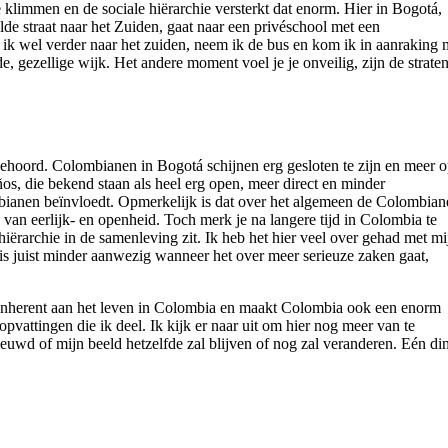
 klimmen en de sociale hiërarchie versterkt dat enorm. Hier in Bogotá,
lde straat naar het Zuiden, gaat naar een privéschool met een
a ik wel verder naar het zuiden, neem ik de bus en kom ik in aanraking 
, gezellige wijk. Het andere moment voel je je onveilig, zijn de strate
 gehoord. Colombianen in Bogotá schijnen erg gesloten te zijn en meer 
ños, die bekend staan als heel erg open, meer direct en minder
mbianen beïnvloedt. Opmerkelijk is dat over het algemeen de Colombia
van eerlijk- en openheid. Toch merk je na langere tijd in Colombia te
iërarchie in de samenleving zit. Ik heb het hier veel over gehad met mi
is juist minder aanwezig wanneer het over meer serieuze zaken gaat,
 is inherent aan het leven in Colombia en maakt Colombia ook een enorm
pvattingen die ik deel. Ik kijk er naar uit om hier nog meer van te
euwd of mijn beeld hetzelfde zal blijven of nog zal veranderen. Eén di