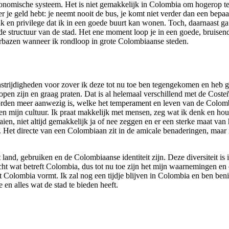
economische systeem. Het is niet gemakkelijk in Colombia om hogerop te
 je geld hebt: je neemt nooit de bus, je komt niet verder dan een bepaa
uk en privilege dat ik in een goede buurt kan wonen. Toch, daarnaast g
e structuur van de stad. Het ene moment loop je in een goede, bruisende
ft verbazen wanneer ik rondloop in grote Colombiaanse steden.
genstrijdigheden voor zover ik deze tot nu toe ben tegengekomen en heb
open zijn en graag praten. Dat is al helemaal verschillend met de Coste
Noorden meer aanwezig is, welke het temperament en leven van de Colo
en mijn cultuur. Ik praat makkelijk met mensen, zeg wat ik denk en hou 
, niet altijd gemakkelijk ja of nee zeggen en er een sterke maat van h
 Het directe van een Colombiaan zit in de amicale benaderingen, maar 
t land, gebruiken en de Colombiaanse identiteit zijn. Deze diversiteit
cht wat betreft Colombia, dus tot nu toe zijn het mijn waarnemingen en o
 Colombia vormt. Ik zal nog een tijdje blijven in Colombia en ben beni
en alles wat de stad te bieden heeft.