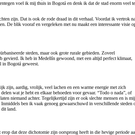
ntegen voel ik mij thuis in Bogotá en denk ik dat de stad enorm veel t
hten zijn. Dat is ook de rode draad in dit verhaal. Voordat ik vertrok n
en. De blik vooraf en vergeleken met nu maakt een interessante visie o
rbaniseerde steden, maar ook grote rurale gebieden. Zoveel
eb gevierd. Ik heb in Medellín gewoond, met een altijd perfect klimaat,
l in Bogotá geweest.
k zijn, aardig, vrolijk, veel lachen en een warme energie met zich
 delen wat je hebt en elkaar behoeden voor gevaar. “Todo o nada”, of
 laten niemand achter. Tegelijkertijd zijn er ook slechte mensen en is mi
. Inmiddels ben ik vaak genoeg gewaarschuwd in verschillende steden 
dit land.
t erop dat deze dichotomie zijn oorsprong heeft in die hevige periode a