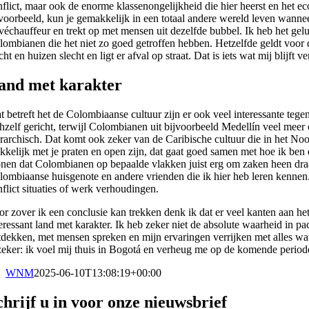
nflict, maar ook de enorme klassenongelijkheid die hier heerst en het 
jvoorbeeld, kun je gemakkelijk in een totaal andere wereld leven wanneer
ivéchauffeur en trekt op met mensen uit dezelfde bubbel. Ik heb het gel
lombianen die het niet zo goed getroffen hebben. Hetzelfde geldt voor d
cht en huizen slecht en ligt er afval op straat. Dat is iets wat mij blij
and met karakter
t betreft het de Colombiaanse cultuur zijn er ook veel interessante te
chzelf gericht, terwijl Colombianen uit bijvoorbeeld Medellín veel meer 
ërarchisch. Dat komt ook zeker van de Caribische cultuur die in het 
kkelijk met je praten en open zijn, dat gaat goed samen met hoe ik ben 
nen dat Colombianen op bepaalde vlakken juist erg om zaken heen draaien
lombiaanse huisgenote en andere vrienden die ik hier heb leren kennen.
nflict situaties of werk verhoudingen.
or zover ik een conclusie kan trekken denk ik dat er veel kanten aan he
teressant land met karakter. Ik heb zeker niet de absolute waarheid in pa
tdekken, met mensen spreken en mijn ervaringen verrijken met alles wat
 zeker: ik voel mij thuis in Bogotá en verheug me op de komende periode 
WNM
2025-06-10T13:08:19+00:00
chrijf u in voor onze nieuwsbrief