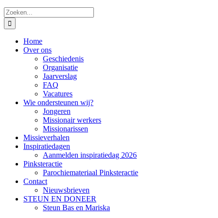
Zoeken
naar:
Home
Over ons
Geschiedenis
Organisatie
Jaarverslag
FAQ
Vacatures
Wie ondersteunen wij?
Jongeren
Missionair werkers
Missionarissen
Missieverhalen
Inspiratiedagen
Aanmelden inspiratiedag 2026
Pinksteractie
Parochiemateriaal Pinksteractie
Contact
Nieuwsbrieven
STEUN EN DONEER
Steun Bas en Mariska