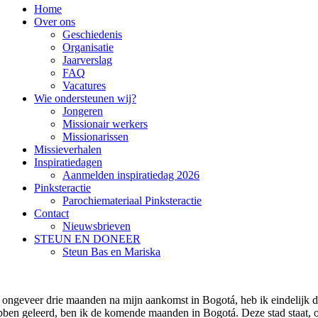
Home
Over ons
Geschiedenis
Organisatie
Jaarverslag
FAQ
Vacatures
Wie ondersteunen wij?
Jongeren
Missionair werkers
Missionarissen
Missieverhalen
Inspiratiedagen
Aanmelden inspiratiedag 2026
Pinksteractie
Parochiemateriaal Pinksteractie
Contact
Nieuwsbrieven
STEUN EN DONEER
Steun Bas en Mariska
 ongeveer drie maanden na mijn aankomst in Bogotá, heb ik eindelijk de
bben geleerd, ben ik de komende maanden in Bogotá. Deze stad staat, on