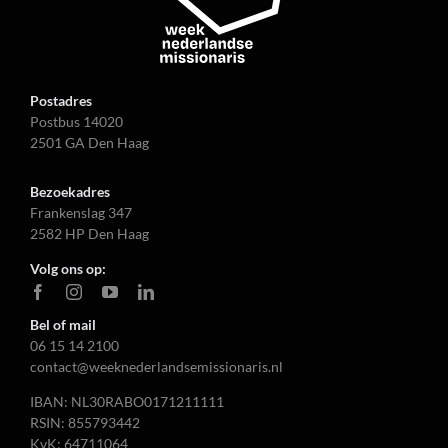
Postadres
Postbus 14020
2501 GA Den Haag
Bezoekadres
Frankenslag 347
2582 HP Den Haag
Volg ons op:
Bel of mail
06 15 14 2100
contact@weeknederlandsemissionaris.nl
IBAN: NL30RABO0171211111
RSIN: 855793442
KvK: 64711064