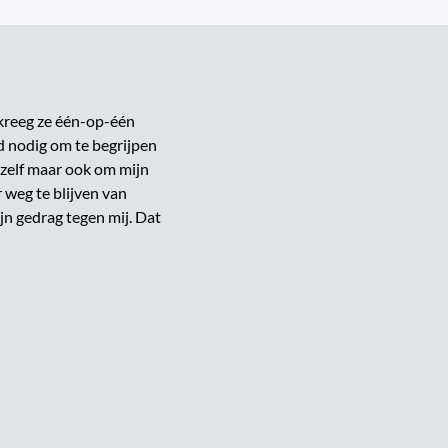
kreeg ze één-op-één
jd nodig om te begrijpen
ezelf maar ook om mijn
r weg te blijven van
jn gedrag tegen mij. Dat