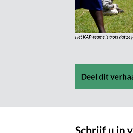
Het KAP-teams is trots dat ze 
Deel dit verha
Schrijf u in