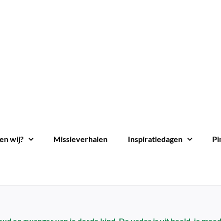
en wij?
Missieverhalen
Inspiratiedagen
Pi
r oud en zwanger van je derde kind. De vader is uit beeld, je moe