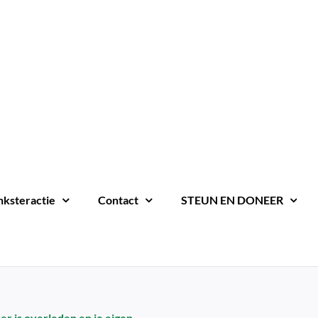
nksteractie
Contact
STEUN EN DONEER
der is overleden en je eigen