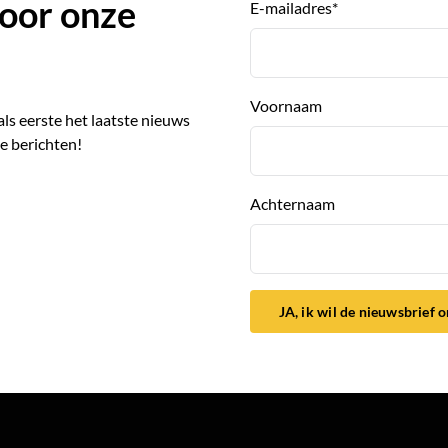
 voor onze
E-mailadres
*
Voornaam
 als eerste het laatste nieuws
e berichten!
Achternaam
JA, ik wil de nieuwsbrief 